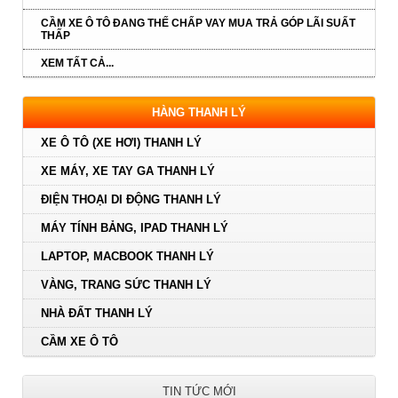
CẦM XE Ô TÔ ĐANG THẾ CHẤP VAY MUA TRẢ GÓP LÃI SUẤT
THẤP
XEM TẤT CẢ...
HÀNG THANH LÝ
XE Ô TÔ (XE HƠI) THANH LÝ
XE MÁY, XE TAY GA THANH LÝ
ĐIỆN THOẠI DI ĐỘNG THANH LÝ
MÁY TÍNH BẢNG, IPAD THANH LÝ
LAPTOP, MACBOOK THANH LÝ
VÀNG, TRANG SỨC THANH LÝ
NHÀ ĐẤT THANH LÝ
CẦM XE Ô TÔ
TIN TỨC MỚI