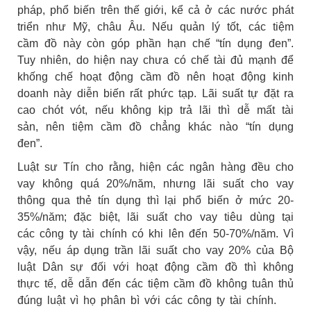
pháp, phổ biến trên thế giới, kể cả ở các nước phát
triển như Mỹ, châu Âu. Nếu quản lý tốt, các tiệm
cầm đồ này còn góp phần hạn chế “tín dụng đen”.
Tuy nhiên, do hiện nay chưa có chế tài đủ mạnh để
khống chế hoạt động cầm đồ nên hoạt động kinh
doanh này diễn biến rất phức tạp. Lãi suất tự đặt ra
cao chót vót, nếu không kịp trả lãi thì dễ mất tài
sản, nên tiệm cầm đồ chẳng khác nào “tín dụng
đen”.
Luật sư Tín cho rằng, hiện các ngân hàng đều cho
vay không quá 20%/năm, nhưng lãi suất cho vay
thông qua thẻ tín dụng thì lại phổ biến ở mức 20-
35%/năm; đặc biệt, lãi suất cho vay tiêu dùng tại
các công ty tài chính có khi lên đến 50-70%/năm. Vì
vậy, nếu áp dụng trần lãi suất cho vay 20% của Bộ
luật Dân sự đối với hoạt động cầm đồ thì không
thực tế, dễ dẫn đến các tiệm cầm đồ không tuân thủ
đúng luật vì họ phân bì với các công ty tài chính.