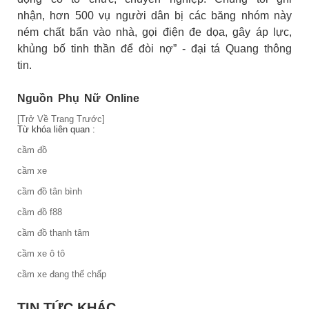
nhận, hơn 500 vụ người dân bị các băng nhóm này
ném chất bẩn vào nhà, gọi điện đe dọa, gây áp lực,
khủng bố tinh thần để đòi nợ” - đại tá Quang thông
tin.
Nguồn Phụ Nữ Online
[Trở Về Trang Trước]
Từ khóa liên quan :
cầm đồ
cầm xe
cầm đồ tân bình
cầm đồ f88
cầm đồ thanh tâm
cầm xe ô tô
cầm xe đang thế chấp
TIN TỨC KHÁC