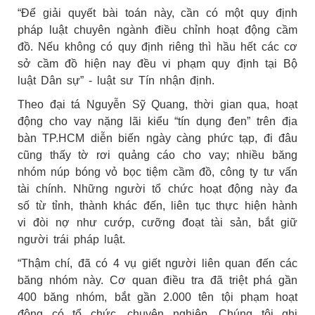
“Để giải quyết bài toán này, cần có một quy định
pháp luật chuyên ngành điều chỉnh hoạt động cầm
đồ. Nếu không có quy định riêng thì hầu hết các cơ
sở cầm đồ hiện nay đều vi phạm quy định tại Bộ
luật Dân sự” - luật sư Tín nhận định.
Theo đại tá Nguyễn Sỹ Quang, thời gian qua, hoạt
động cho vay nặng lãi kiểu “tín dụng đen” trên địa
bàn TP.HCM diễn biến ngày càng phức tạp, đi đâu
cũng thấy tờ rơi quảng cáo cho vay; nhiều băng
nhóm núp bóng vỏ bọc tiệm cầm đồ, công ty tư vấn
tài chính. Những người tổ chức hoạt động này đa
số từ tỉnh, thành khác đến, liên tục thực hiện hành
vi đòi nợ như cướp, cưỡng đoạt tài sản, bắt giữ
người trái pháp luật.
“Thậm chí, đã có 4 vụ giết người liên quan đến các
băng nhóm này. Cơ quan điều tra đã triệt phá gần
400 băng nhóm, bắt gần 2.000 tên tội phạm hoạt
động có tổ chức, chuyên nghiệp. Chúng tôi ghi