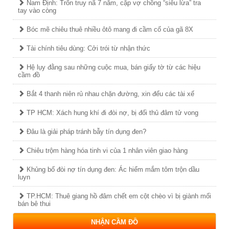
Nam Định: Trốn truy nã 7 năm, cặp vợ chồng “siêu lừa” tra
tay vào còng
Bóc mẽ chiêu thuê nhiều ôtô mang đi cầm cố của gã 8X
Tài chính tiêu dùng: Cởi trói từ nhận thức
Hệ lụy đằng sau những cuộc mua, bán giấy tờ từ các hiệu
cầm đồ
Bắt 4 thanh niên rủ nhau chặn đường, xin đểu các tài xế
TP HCM: Xách hung khí đi đòi nợ, bị đối thủ đâm tử vong
Đâu là giải pháp tránh bẫy tín dụng đen?
Chiêu trộm hàng hóa tinh vi của 1 nhân viên giao hàng
Khủng bố đòi nợ tín dụng đen: Ác hiểm mắm tôm trộn dầu
luyn
TP.HCM: Thuê giang hồ đâm chết em cột chèo vì bị giành mối
bán bê thui
NHẬN CẦM ĐỒ