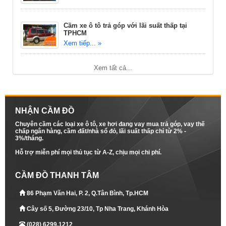
Cầm xe ô tô trả góp với lãi suất thấp tại
TPHCM
Xem tiếp... »
Xem tất cả...
NHẬN CẦM ĐỒ
Chuyên cầm các loại xe ô tô, xe hơi đang vay mua trả góp, vay thế
chấp ngân hàng, cầm đất/nhà sổ đỏ, lãi suất thấp chỉ từ 2% -
3%/tháng.
Hỗ trợ miễn phí mọi thủ tục từ A-Z, chịu mọi chi phí.
CẦM ĐỒ THANH TÂM
86 Phạm Văn Hai, P. 2, Q.Tân Bình, Tp.HCM
Cây số 5, Đường 23/10, Tp Nha Trang, Khánh Hòa
(028) 6299.1212