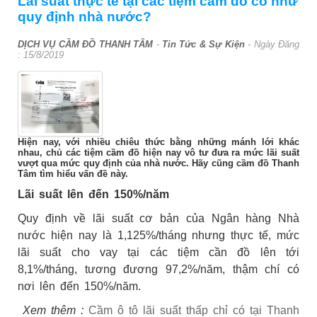
Lãi suất thực tế tại các tiệm cầm đồ có như
quy định nhà nước?
DỊCH VỤ CẦM ĐỒ THANH TÂM
-
Tin Tức & Sự Kiện
- Ngày Đăng
:
15/8/2019
Hiện nay, với nhiều chiêu thức bằng những mánh lới khác
nhau, chủ các tiệm cầm đồ hiện nay vô tư đưa ra mức lãi suất
vượt qua mức quy định của nhà nước. Hãy cũng cầm đồ Thanh
Tâm tìm hiểu vấn đề này.
Lãi suất lên đến 150%/năm
Quy định về lãi suất cơ bản của Ngân hàng Nhà
nước hiện nay là 1,125%/tháng nhưng thực tế, mức
lãi suất cho vay tại các tiệm cần đồ lên tới
8,1%/tháng, tương đương 97,2%/năm, thậm chí có
nơi lên đến 150%/năm.
Xem thêm :
Cầm ô tô lãi suất thấp chỉ có tại Thanh