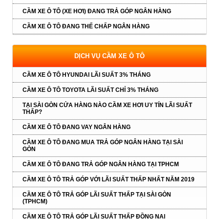
CẦM XE Ô TÔ (XE HƠI) ĐANG TRẢ GÓP NGÂN HÀNG
CẦM XE Ô TÔ ĐANG THẾ CHẤP NGÂN HÀNG
DỊCH VỤ CẦM XE Ô TÔ
CẦM XE Ô TÔ HYUNDAI LÃI SUẤT 3% THÁNG
CẦM XE Ô TÔ TOYOTA LÃI SUẤT CHỈ 3% THÁNG
TẠI SÀI GÒN CỬA HÀNG NÀO CẦM XE HƠI UY TÍN LÃI SUẤT
THẤP?
CẦM XE Ô TÔ ĐANG VAY NGÂN HÀNG
CẦM XE Ô TÔ ĐANG MUA TRẢ GÓP NGÂN HÀNG TẠI SÀI
GÒN
CẦM XE Ô TÔ ĐANG TRẢ GÓP NGÂN HÀNG TẠI TPHCM
CẦM XE Ô TÔ TRẢ GÓP VỚI LÃI SUẤT THẤP NHẤT NĂM 2019
CẦM XE Ô TÔ TRẢ GÓP LÃI SUẤT THẤP TẠI SÀI GÒN
(TPHCM)
CẦM XE Ô TÔ TRẢ GÓP LÃI SUẤT THẤP ĐỒNG NAI