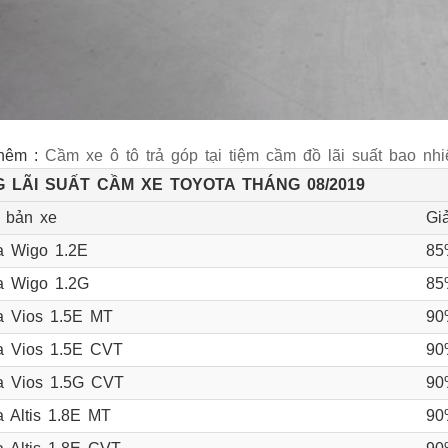
hêm :
Cầm xe ô tô trả góp tại tiệm cầm đồ lãi suất bao nh
 LÃI SUẤT CẦM XE TOYOTA THÁNG 08/2019
 bản xe
Gi
a Wigo 1.2E
85
a Wigo 1.2G
85
a Vios 1.5E MT
90
a Vios 1.5E CVT
90
a Vios 1.5G CVT
90
a Altis 1.8E MT
90