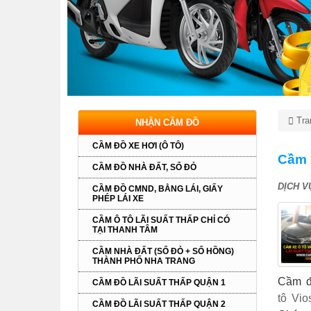
Tra
NHẬN CẦM ĐỒ
CẦM ĐỒ XE HƠI (Ô TÔ)
Cầm x
CẦM ĐỒ NHÀ ĐẤT, SỔ ĐỎ
DỊCH V
CẦM ĐỒ CMND, BẰNG LÁI, GIẤY
PHÉP LÁI XE
CẦM Ô TÔ LÃI SUẤT THẤP CHỈ CÓ
TẠI THANH TÂM
CẦM NHÀ ĐẤT (SỔ ĐỎ + SỔ HỒNG)
THÀNH PHỐ NHA TRANG
Cầm đ
CẦM ĐỒ LÃI SUẤT THẤP QUẬN 1
tô Vio
CẦM ĐỒ LÃI SUẤT THẤP QUẬN 2