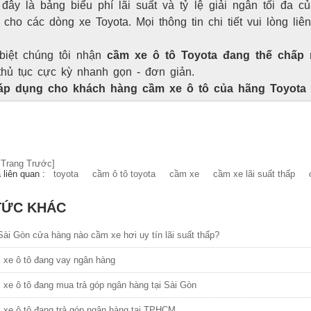
 đây là bảng biểu phí lãi suất và tỷ lệ giải ngân tối đa
 cho các dòng xe Toyota. Mọi thông tin chi tiết vui lòng li
biệt chúng tôi nhận
cầm xe ô tô Toyota đang thế chấp
thủ tục cực kỳ nhanh gọn - đơn giản.
áp dụng cho khách hàng cầm xe ô tô của hãng Toyota
 Trang Trước]
 liên quan :
toyota
cầm ô tô toyota
cầm xe
cầm xe lãi suất thấp
c
TỨC KHÁC
ài Gòn cửa hàng nào cầm xe hơi uy tín lãi suất thấp?
xe ô tô đang vay ngân hàng
xe ô tô đang mua trả góp ngân hàng tại Sài Gòn
xe ô tô đang trả góp ngân hàng tại TPHCM