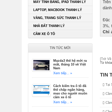
Trên
MÁY TÍNH BẢNG, IPAD THANH LÝ
dành
LAPTOP, MACBOOK THANH LÝ
VÀNG, TRANG SỨC THANH LÝ
Đặc 
3%, 
NHÀ ĐẤT THANH LÝ
Chỉ 
CẦM XE Ô TÔ
TIN TỨC MỚI
[Trở Về
Mazda3 thế hệ mới ra
Từ khóa
mắt, tháng 10 về Việt
Nam
Xem tiếp... »
TIN 
Tại S
Cách kiểm tra ô tô đã
thế chấp ngân hàng,
mẹo cho người muốn
Cầm 
cầm xe ô tô
Xem tiếp... »
Cầm 
Cầm 