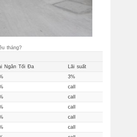
iêu tháng?
ải Ngân Tối Đa
Lãi suất
%
3%
%
call
%
call
%
call
%
call
%
call