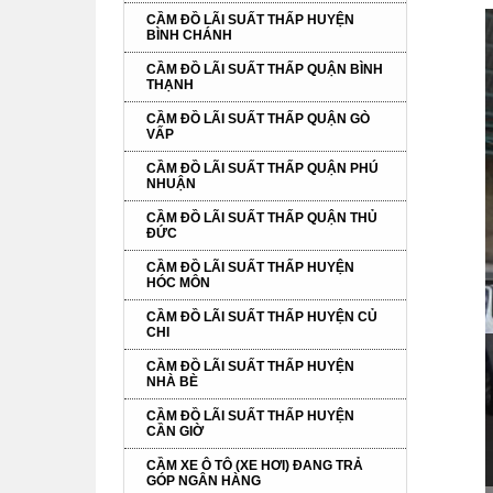
CẦM ĐỒ LÃI SUẤT THẤP HUYỆN
BÌNH CHÁNH
CẦM ĐỒ LÃI SUẤT THẤP QUẬN BÌNH
THẠNH
CẦM ĐỒ LÃI SUẤT THẤP QUẬN GÒ
VẤP
CẦM ĐỒ LÃI SUẤT THẤP QUẬN PHÚ
NHUẬN
CẦM ĐỒ LÃI SUẤT THẤP QUẬN THỦ
ĐỨC
CẦM ĐỒ LÃI SUẤT THẤP HUYỆN
HÓC MÔN
CẦM ĐỒ LÃI SUẤT THẤP HUYỆN CỦ
CHI
CẦM ĐỒ LÃI SUẤT THẤP HUYỆN
NHÀ BÈ
CẦM ĐỒ LÃI SUẤT THẤP HUYỆN
CẦN GIỜ
CẦM XE Ô TÔ (XE HƠI) ĐANG TRẢ
GÓP NGÂN HÀNG