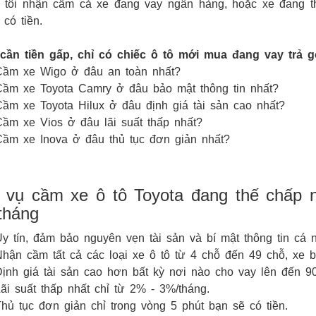
 tôi nhận cầm cả xe đang vay ngân hàng, hoặc xe đang th
 có tiền.
cần tiền gấp, chỉ có chiếc ô tô mới mua đang vay trả 
Cầm xe Wigo ở đâu an toàn nhất?
ầm xe Toyota Camry ở đâu bảo mật thông tin nhất?
ầm xe Toyota Hilux ở đâu định giá tài sản cao nhất?
ầm xe Vios ở đâu lãi suất thấp nhất?
ầm xe Inova ở đâu thủ tục đơn giản nhất?
 vụ cầm xe ô tô Toyota đang thế chấp n
tháng
y tín, đảm bảo nguyên vẹn tài sản và bí mật thông tin cá 
hận cầm tất cả các loại xe ô tô từ 4 chỗ đến 49 chỗ, xe bán
ịnh giá tài sản cao hơn bất kỳ nơi nào cho vay lên đến 90
ãi suất thấp nhất chỉ từ 2% - 3%/tháng.
hủ tục đơn giản chỉ trong vòng 5 phút bạn sẽ có tiền.