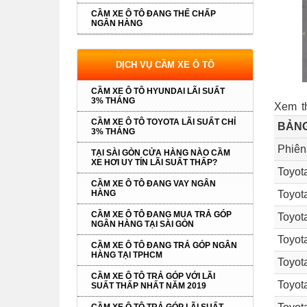
CẦM XE Ô TÔ ĐANG THẾ CHẤP
NGÂN HÀNG
DỊCH VỤ CẦM XE Ô TÔ
CẦM XE Ô TÔ HYUNDAI LÃI SUẤT
3% THÁNG
Xem t
CẦM XE Ô TÔ TOYOTA LÃI SUẤT CHỈ
BẢNG
3% THÁNG
Phiên
TẠI SÀI GÒN CỬA HÀNG NÀO CẦM
XE HƠI UY TÍN LÃI SUẤT THẤP?
Toyot
CẦM XE Ô TÔ ĐANG VAY NGÂN
Toyot
HÀNG
CẦM XE Ô TÔ ĐANG MUA TRẢ GÓP
Toyot
NGÂN HÀNG TẠI SÀI GÒN
Toyot
CẦM XE Ô TÔ ĐANG TRẢ GÓP NGÂN
HÀNG TẠI TPHCM
Toyot
CẦM XE Ô TÔ TRẢ GÓP VỚI LÃI
Toyot
SUẤT THẤP NHẤT NĂM 2019