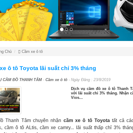
ng Chủ
Cầm xe ô tô
e ô tô Toyota lãi suất chỉ 3% tháng
Ụ CẦM ĐỒ THANH TÂM
-
Cầm xe ô tô
- Ngày Đăng :
23/8/2019
Dịch vụ cầm đồ xe ô tô Thanh T
với lãi suất chỉ 3% tháng. Nhận c
Vios...
ồ Thanh Tâm chuyên nhận
cầm xe ô tô Toyota
tất cả cá
s
, cầm ô tô ALtis, cầm xe camry... lãi suất thấp chỉ 3% thán