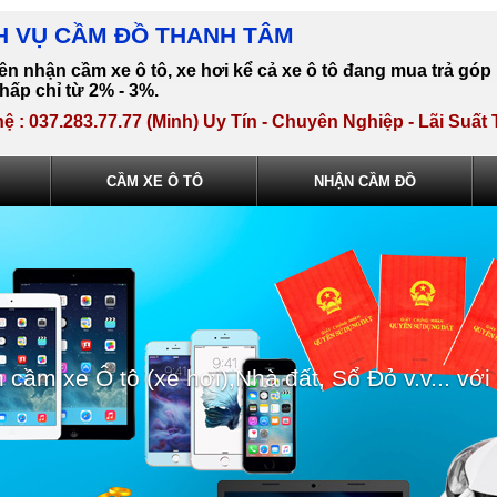
H VỤ CẦM ĐỒ THANH TÂM
n nhận cầm xe ô tô, xe hơi kể cả xe ô tô đang mua trả góp
thấp chỉ từ 2% - 3%.
hệ : 037.283.77.77 (Minh) Uy Tín - Chuyên Nghiệp - Lãi Suấ
CẦM XE Ô TÔ
NHẬN CẦM ĐỒ
 cầm xe ô tô(xe hơi) đang mua trả góp, vay t
hàng trên toàn quốc