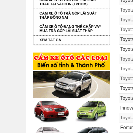
Toyot
CẦM XE Ô TÔ TRẢ GÓP LÃI SUẤT
THẤP TẠI SÀI GÒN (TPHCM)
Toyot
CẦM XE Ô TÔ TRẢ GÓP LÃI SUẤT
THẤP ĐỒNG NAI
Toyot
CẦM XE Ô TÔ ĐANG THẾ CHẤP VAY
Toyot
MUA TRẢ GÓP LÃI SUẤT THẤP
Toyot
XEM TẤT CẢ...
Toyot
Toyot
Toyot
Toyot
Toyot
Toyot
Innov
Toyot
Fortu