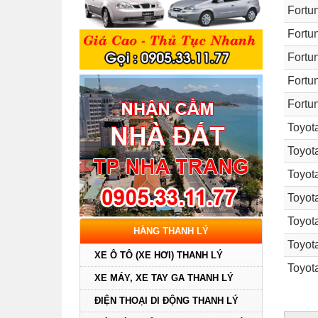
Fortu
Fortu
Fortu
Fortu
Fortu
Toyot
Toyot
Toyot
Toyot
Toyot
HÀNG THANH LÝ
Toyot
XE Ô TÔ (XE HƠI) THANH LÝ
Toyot
XE MÁY, XE TAY GA THANH LÝ
ĐIỆN THOẠI DI ĐỘNG THANH LÝ