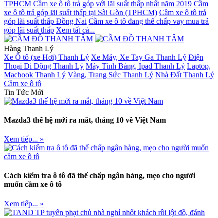
TPHCM
Cầm xe ô tô trả góp với lãi suất thấp nhất năm 2019
Cầm
xe ô tô trả góp lãi suất thấp tại Sài Gòn (TPHCM)
Cầm xe ô tô trả
góp lãi suất thấp Đồng Nai
Cầm xe ô tô đang thế chấp vay mua trả
góp lãi suất thấp
Xem tất cả...
Hàng Thanh Lý
Xe Ô tô (xe Hơi) Thanh Lý
Xe Máy, Xe Tay Ga Thanh Lý
Điện
Thoại Di Động Thanh Lý
Máy Tính Bảng, Ipad Thanh Lý
Laptop,
Macbook Thanh Lý
Vàng, Trang Sức Thanh Lý
Nhà Đất Thanh Lý
Cầm xe ô tô
Tin Tức Mới
Mazda3 thế hệ mới ra mắt, tháng 10 về Việt Nam
Xem tiếp... »
Cách kiểm tra ô tô đã thế chấp ngân hàng, mẹo cho người
muốn cầm xe ô tô
Xem tiếp... »