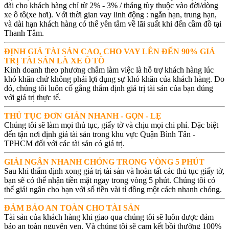
đãi cho khách hàng chỉ từ 2% - 3% / tháng tùy thuộc vào đời/dòng
xe ô tô(xe hơi). Với thời gian vay linh động : ngắn hạn, trung hạn,
và dài hạn khách hàng có thể yên tâm về lãi suất khi đến cầm đồ tại
Thanh Tâm.
ĐỊNH GIÁ TÀI SẢN CAO, CHO VAY LÊN ĐẾN 90% GIÁ
TRỊ TÀI SẢN LÀ XE Ô TÔ
Kinh doanh theo phương châm làm việc là hỗ trợ khách hàng lúc
khó khăn chứ không phải lợi dụng sự khó khăn của khách hàng. Do
đó, chúng tôi luôn cố gắng thẩm định giá trị tài sản của bạn đúng
với giá trị thực tế.
THỦ TỤC ĐƠN GIẢN NHANH - GỌN - LẸ
Chúng tôi sẽ làm mọi thủ tục, giấy tờ và chịu mọi chi phí. Đặc biệt
đến tận nơi định giá tài sản trong khu vực Quận Bình Tân -
TPHCM đối với các tài sản có giá trị.
GIẢI NGÂN NHANH CHÓNG TRONG VÒNG 5 PHÚT
Sau khi thẩm định xong giá trị tài sản và hoàn tất các thủ tục giấy tờ,
bạn sẽ có thể nhận tiền mặt ngay trong vòng 5 phút. Chúng tôi có
thể giải ngân cho bạn với số tiền vài tỉ đồng một cách nhanh chóng.
ĐẢM BẢO AN TOÀN CHO TÀI SẢN
Tài sản của khách hàng khi giao qua chúng tôi sẽ luôn được đảm
bảo an toàn nguyên vẹn. Và chúng tôi sẽ cam kết bồi thường 100%