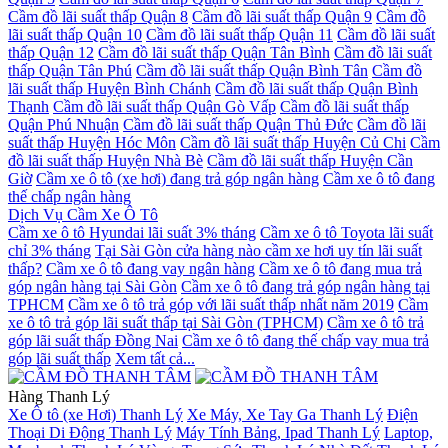
Cầm đồ lãi suất thấp Quận 8
Cầm đồ lãi suất thấp Quận 9
Cầm đồ
lãi suất thấp Quận 10
Cầm đồ lãi suất thấp Quận 11
Cầm đồ lãi suất
thấp Quận 12
Cầm đồ lãi suất thấp Quận Tân Bình
Cầm đồ lãi suất
thấp Quận Tân Phú
Cầm đồ lãi suất thấp Quận Bình Tân
Cầm đồ
lãi suất thấp Huyện Bình Chánh
Cầm đồ lãi suất thấp Quận Bình
Thạnh
Cầm đồ lãi suất thấp Quận Gò Vấp
Cầm đồ lãi suất thấp
Quận Phú Nhuận
Cầm đồ lãi suất thấp Quận Thủ Đức
Cầm đồ lãi
suất thấp Huyện Hóc Môn
Cầm đồ lãi suất thấp Huyện Củ Chi
Cầm
đồ lãi suất thấp Huyện Nhà Bè
Cầm đồ lãi suất thấp Huyện Cần
Giờ
Cầm xe ô tô (xe hơi) đang trả góp ngân hàng
Cầm xe ô tô đang
thế chấp ngân hàng
Dịch Vụ Cầm Xe Ô Tô
Cầm xe ô tô Hyundai lãi suất 3% tháng
Cầm xe ô tô Toyota lãi suất
chỉ 3% tháng
Tại Sài Gòn cửa hàng nào cầm xe hơi uy tín lãi suất
thấp?
Cầm xe ô tô đang vay ngân hàng
Cầm xe ô tô đang mua trả
góp ngân hàng tại Sài Gòn
Cầm xe ô tô đang trả góp ngân hàng tại
TPHCM
Cầm xe ô tô trả góp với lãi suất thấp nhất năm 2019
Cầm
xe ô tô trả góp lãi suất thấp tại Sài Gòn (TPHCM)
Cầm xe ô tô trả
góp lãi suất thấp Đồng Nai
Cầm xe ô tô đang thế chấp vay mua trả
góp lãi suất thấp
Xem tất cả...
Hàng Thanh Lý
Xe Ô tô (xe Hơi) Thanh Lý
Xe Máy, Xe Tay Ga Thanh Lý
Điện
Thoại Di Động Thanh Lý
Máy Tính Bảng, Ipad Thanh Lý
Laptop,