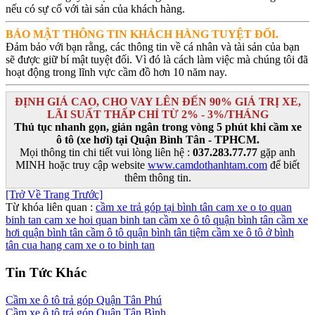
nếu có sự cố với tài sản của khách hàng.
BẢO MẬT THÔNG TIN KHÁCH HÀNG TUYỆT ĐỐI.
Đảm bảo với bạn rằng, các thông tin về cá nhân và tài sản của bạn
sẽ được giữ bí mật tuyệt đối. Vì đó là cách làm việc mà chúng tôi đã
hoạt động trong lĩnh vực cầm đồ hơn 10 năm nay.
ĐỊNH GIÁ CAO, CHO VAY LÊN ĐẾN 90% GIÁ TRỊ XE,
LÃI SUẤT THẤP CHỈ TỪ 2% - 3%/THÁNG
Thủ tục nhanh gọn, giản ngân trong vòng 5 phút khi cầm xe
ô tô (xe hơi) tại Quận Bình Tân - TPHCM.
Mọi thông tin chi tiết vui lòng liên hệ :
037.283.77.77
gặp anh
MINH hoặc truy cập website
www.camdothanhtam.com
để biết
thêm thông tin.
[Trở Về Trang Trước]
Từ khóa liên quan :
cầm xe trả góp tại bình tân
cam xe o to quan
binh tan
cam xe hoi quan binh tan
cầm xe ô tô quận bình tân
cầm xe
hơi quận bình tân
cầm ô tô quận bình tân
tiệm cầm xe ô tô ở bình
tân
cua hang cam xe o to binh tan
Tin Tức Khác
Cầm xe ô tô trả góp Quận Tân Phú
Cầm xe ô tô trả góp Quận Tân Bình