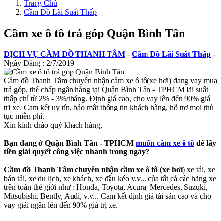
Trang Chủ
Cầm Đồ Lãi Suất Thấp
Cầm xe ô tô trả góp Quận Bình Tân
DỊCH VỤ CẦM ĐỒ THANH TÂM
-
Cầm Đồ Lãi Suất Thấp
-
Ngày Đăng :
2/7/2019
Cầm đồ Thanh Tâm chuyên nhận cầm xe ô tô(xe hơi) đang vay mua
trả góp, thế chấp ngân hàng tại Quận Bình Tân - TPHCM lãi suất
thấp chỉ từ 2% - 3%/tháng. Định giá cao, cho vay lên đến 90% giá
trị xe. Cam kết uy tín, bảo mật thông tin khách hàng, hỗ trợ mọi thủ
tục miễn phí.
Xin kính chào quý khách hàng,
Bạn đang ở Quận Bình Tân - TPHCM
muốn cầm xe ô tô
để lấy
tiền giải quyết công việc nhanh trong ngày?
Cầm đồ Thanh Tâm chuyên nhận cầm xe ô tô (xe hơi)
xe tải, xe
bán tải, xe du lịch, xe khách, xe đầu kéo v.v... của tất cả các hãng xe
trên toàn thế giới như : Honda, Toyota, Acura, Mercedes, Suzuki,
Mitsubishi, Bently, Audi, v.v... Cam kết định giá tài sản cao và cho
vay giải ngân lên đến 90% giá trị xe.