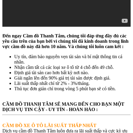
Đến ngay Cầm đồ Thanh Tâm, chúng tôi đáp ứng đầy đủ các
yêu cầu trên của bạn bởi vì chúng tôi đã kinh doanh trong lĩnh
vực cầm đồ này đã hơn 10 năm. Và chúng tôi luôn cam kết :
Uy tín, đảm bảo nguyên vẹn tài sản và bí mật thông tin cá
nhân.
Nhận cầm tất cả các loại xe ô tô từ 4 chỗ đến 49 chỗ.
Định giá tài sản cao hơn bất kỳ nơi nào.
Giải ngân lên đến 90% giá trị tài sản được định giá.
Lãi suất thấp nhất chỉ từ 2% - 3%/tháng.
Thủ tục đơn giản chỉ trong vòng 5 phút bạn sẽ có tiền.
CẦM ĐỒ THANH TÂM SẼ MANG ĐẾN CHO BẠN MỘT
DỊCH VỤ TIN CẬY - UY TÍN - HOÀN HẢO :
CẦM ĐỒ XE Ô TÔ LÃI SUẤT THẤP NHẤT
Dịch vụ cầm đồ Thanh Tâm luôn đưa ra lãi suất thấp và cực kỳ ưu