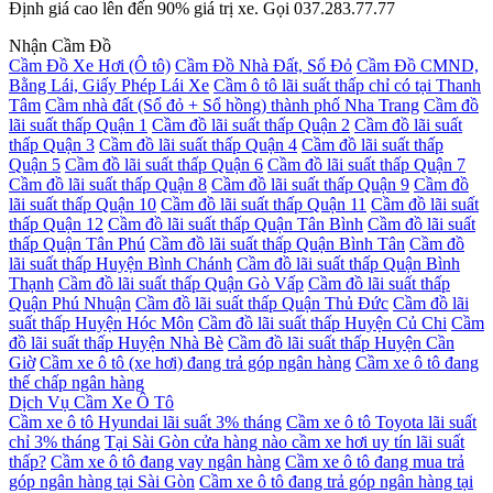
Định giá cao lên đến 90% giá trị xe. Gọi 037.283.77.77
Nhận Cầm Đồ
Cầm Đồ Xe Hơi (Ô tô)
Cầm Đồ Nhà Đất, Sổ Đỏ
Cầm Đồ CMND,
Bằng Lái, Giấy Phép Lái Xe
Cầm ô tô lãi suất thấp chỉ có tại Thanh
Tâm
Cầm nhà đất (Sổ đỏ + Sổ hồng) thành phố Nha Trang
Cầm đồ
lãi suất thấp Quận 1
Cầm đồ lãi suất thấp Quận 2
Cầm đồ lãi suất
thấp Quận 3
Cầm đồ lãi suất thấp Quận 4
Cầm đồ lãi suất thấp
Quận 5
Cầm đồ lãi suất thấp Quận 6
Cầm đồ lãi suất thấp Quận 7
Cầm đồ lãi suất thấp Quận 8
Cầm đồ lãi suất thấp Quận 9
Cầm đồ
lãi suất thấp Quận 10
Cầm đồ lãi suất thấp Quận 11
Cầm đồ lãi suất
thấp Quận 12
Cầm đồ lãi suất thấp Quận Tân Bình
Cầm đồ lãi suất
thấp Quận Tân Phú
Cầm đồ lãi suất thấp Quận Bình Tân
Cầm đồ
lãi suất thấp Huyện Bình Chánh
Cầm đồ lãi suất thấp Quận Bình
Thạnh
Cầm đồ lãi suất thấp Quận Gò Vấp
Cầm đồ lãi suất thấp
Quận Phú Nhuận
Cầm đồ lãi suất thấp Quận Thủ Đức
Cầm đồ lãi
suất thấp Huyện Hóc Môn
Cầm đồ lãi suất thấp Huyện Củ Chi
Cầm
đồ lãi suất thấp Huyện Nhà Bè
Cầm đồ lãi suất thấp Huyện Cần
Giờ
Cầm xe ô tô (xe hơi) đang trả góp ngân hàng
Cầm xe ô tô đang
thế chấp ngân hàng
Dịch Vụ Cầm Xe Ô Tô
Cầm xe ô tô Hyundai lãi suất 3% tháng
Cầm xe ô tô Toyota lãi suất
chỉ 3% tháng
Tại Sài Gòn cửa hàng nào cầm xe hơi uy tín lãi suất
thấp?
Cầm xe ô tô đang vay ngân hàng
Cầm xe ô tô đang mua trả
góp ngân hàng tại Sài Gòn
Cầm xe ô tô đang trả góp ngân hàng tại