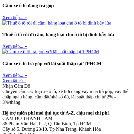
Cầm xe ô tô đang trả góp
Xem tiếp... »
Thuê ô tô rồi đi cầm, hàng loạt chủ ô tô bị dính bẫy lừa
Xem tiếp... »
Cầm xe ô tô trả góp với lãi suất thấp tại TPHCM
Xem tiếp... »
Xem tất cả...
Nhận Cầm Đồ
Chuyên cầm các loại xe ô tô, xe hơi đang vay mua trả góp, vay thế
chấp ngân hàng, cầm đất/nhà sổ đỏ, lãi suất thấp chỉ từ 2% -
3%/tháng.
Hỗ trợ miễn phí mọi thủ tục từ A-Z, chịu mọi chi phí.
CẦM ĐỒ THANH TÂM
86 Phạm Văn Hai, P. 2, Q.Tân Bình, Tp.HCM
Cây số 5, Đường 23/10, Tp Nha Trang, Khánh Hòa