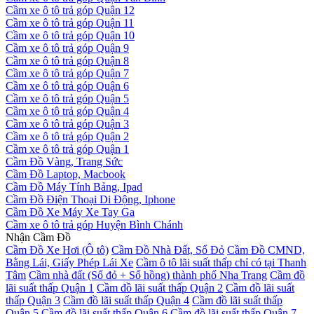
Cầm xe ô tô trả góp Quận 12
Cầm xe ô tô trả góp Quận 11
Cầm xe ô tô trả góp Quận 10
Cầm xe ô tô trả góp Quận 9
Cầm xe ô tô trả góp Quận 8
Cầm xe ô tô trả góp Quận 7
Cầm xe ô tô trả góp Quận 6
Cầm xe ô tô trả góp Quận 5
Cầm xe ô tô trả góp Quận 4
Cầm xe ô tô trả góp Quận 3
Cầm xe ô tô trả góp Quận 2
Cầm xe ô tô trả góp Quận 1
Cầm Đồ Vàng, Trang Sức
Cầm Đồ Laptop, Macbook
Cầm Đồ Máy Tính Bảng, Ipad
Cầm Đồ Điện Thoại Di Động, Iphone
Cầm Đồ Xe Máy Xe Tay Ga
Cầm xe ô tô trả góp Huyện Bình Chánh
Nhận Cầm Đồ
Cầm Đồ Xe Hơi (Ô tô)
Cầm Đồ Nhà Đất, Sổ Đỏ
Cầm Đồ CMND,
Bằng Lái, Giấy Phép Lái Xe
Cầm ô tô lãi suất thấp chỉ có tại Thanh
Tâm
Cầm nhà đất (Sổ đỏ + Sổ hồng) thành phố Nha Trang
Cầm đồ
lãi suất thấp Quận 1
Cầm đồ lãi suất thấp Quận 2
Cầm đồ lãi suất
thấp Quận 3
Cầm đồ lãi suất thấp Quận 4
Cầm đồ lãi suất thấp
Quận 5
Cầm đồ lãi suất thấp Quận 6
Cầm đồ lãi suất thấp Quận 7