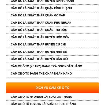
CẦM ĐỒ LÃI SUẤT THẤP HUYỆN BÌNH CHÁNH
CẦM ĐỒ LÃI SUẤT THẤP QUẬN BÌNH THẠNH
CẦM ĐỒ LÃI SUẤT THẤP QUẬN GÒ VẤP
CẦM ĐỒ LÃI SUẤT THẤP QUẬN PHÚ NHUẬN
CẦM ĐỒ LÃI SUẤT THẤP QUẬN THỦ ĐỨC
CẦM ĐỒ LÃI SUẤT THẤP HUYỆN HÓC MÔN
CẦM ĐỒ LÃI SUẤT THẤP HUYỆN CỦ CHI
CẦM ĐỒ LÃI SUẤT THẤP HUYỆN NHÀ BÈ
CẦM ĐỒ LÃI SUẤT THẤP HUYỆN CẦN GIỜ
CẦM XE Ô TÔ (XE HƠI) ĐANG TRẢ GÓP NGÂN HÀNG
CẦM XE Ô TÔ ĐANG THẾ CHẤP NGÂN HÀNG
DỊCH VỤ CẦM XE Ô TÔ
CẦM XE Ô TÔ HYUNDAI LÃI SUẤT 3% THÁNG
CẦM XE Ô TÔ TOYOTA LÃI SUẤT CHỈ 3% THÁNG