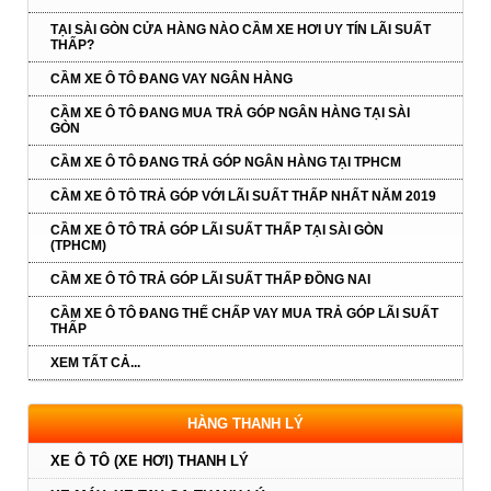
TẠI SÀI GÒN CỬA HÀNG NÀO CẦM XE HƠI UY TÍN LÃI SUẤT
THẤP?
CẦM XE Ô TÔ ĐANG VAY NGÂN HÀNG
CẦM XE Ô TÔ ĐANG MUA TRẢ GÓP NGÂN HÀNG TẠI SÀI
GÒN
CẦM XE Ô TÔ ĐANG TRẢ GÓP NGÂN HÀNG TẠI TPHCM
CẦM XE Ô TÔ TRẢ GÓP VỚI LÃI SUẤT THẤP NHẤT NĂM 2019
CẦM XE Ô TÔ TRẢ GÓP LÃI SUẤT THẤP TẠI SÀI GÒN
(TPHCM)
CẦM XE Ô TÔ TRẢ GÓP LÃI SUẤT THẤP ĐỒNG NAI
CẦM XE Ô TÔ ĐANG THẾ CHẤP VAY MUA TRẢ GÓP LÃI SUẤT
THẤP
XEM TẤT CẢ...
HÀNG THANH LÝ
XE Ô TÔ (XE HƠI) THANH LÝ