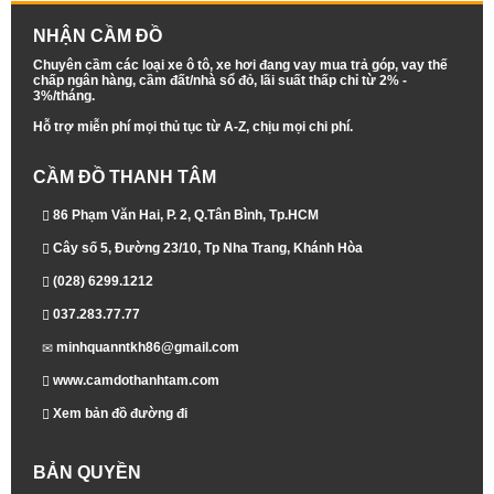
NHẬN CẦM ĐỒ
Chuyên cầm các loại xe ô tô, xe hơi đang vay mua trả góp, vay thế
chấp ngân hàng, cầm đất/nhà sổ đỏ, lãi suất thấp chỉ từ 2% -
3%/tháng.
Hỗ trợ miễn phí mọi thủ tục từ A-Z, chịu mọi chi phí.
CẦM ĐỒ THANH TÂM
86 Phạm Văn Hai, P. 2, Q.Tân Bình, Tp.HCM
Cây số 5, Đường 23/10, Tp Nha Trang, Khánh Hòa
(028) 6299.1212
037.283.77.77
minhquanntkh86@gmail.com
www.camdothanhtam.com
Xem bản đồ đường đi
BẢN QUYỀN