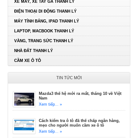
XE MÁY, XE TAY GA THANH LÝ
ĐIỆN THOẠI DI ĐỘNG THANH LÝ
MÁY TÍNH BẢNG, IPAD THANH LÝ
LAPTOP, MACBOOK THANH LÝ
VÀNG, TRANG SỨC THANH LÝ
NHÀ ĐẤT THANH LÝ
CẦM XE Ô TÔ
TIN TỨC MỚI
Mazda3 thế hệ mới ra mắt, tháng 10 về Việt
Nam
Xem tiếp... »
Cách kiểm tra ô tô đã thế chấp ngân hàng,
mẹo cho người muốn cầm xe ô tô
Xem tiếp... »