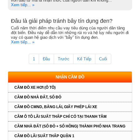
vốn đầu tư mà là nhận thức của người dân khi không...
Xem tiếp... »
Đâu là giải pháp tránh bẫy tín dụng đen?
Cuối năm thời điểm nhu cầu vay tiêu dùng của người dân tăng
đột biến. Điều này dễ dẫn tới những rủi ro và hệ lụy nếu người đi
vay có quan hệ giao dịch với “bẫy” tín dụng đen.
Xem tiếp... »
1
Đầu
Trước
Kế Tiếp
Cuối
NHẬN CẦM ĐỒ
CẦM ĐỒ XE HƠI (Ô TÔ)
CẦM ĐỒ NHÀ ĐẤT, SỔ ĐỎ
CẦM ĐỒ CMND, BẰNG LÁI, GIẤY PHÉP LÁI XE
CẦM Ô TÔ LÃI SUẤT THẤP CHỈ CÓ TẠI THANH TÂM
CẦM NHÀ ĐẤT (SỔ ĐỎ + SỔ HỒNG) THÀNH PHỐ NHA TRANG
CẦM ĐỒ LÃI SUẤT THẤP QUẬN 1