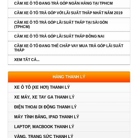
CẦM XE Ô TÔ ĐANG TRẢ GÓP NGÂN HÀNG TẠI TPHCM
CẦM XE Ô TÔ TRẢ GÓP VỚI LÃI SUẤT THẤP NHẤT NĂM 2019
CẦM XE Ô TÔ TRẢ GÓP LÃI SUẤT THẤP TẠI SÀI GÒN
(TPHCM)
CẦM XE Ô TÔ TRẢ GÓP LÃI SUẤT THẤP ĐỒNG NAI
CẦM XE Ô TÔ ĐANG THẾ CHẤP VAY MUA TRẢ GÓP LÃI SUẤT
THẤP
XEM TẤT CẢ...
HÀNG THANH LÝ
XE Ô TÔ (XE HƠI) THANH LÝ
XE MÁY, XE TAY GA THANH LÝ
ĐIỆN THOẠI DI ĐỘNG THANH LÝ
MÁY TÍNH BẢNG, IPAD THANH LÝ
LAPTOP, MACBOOK THANH LÝ
VÀNG, TRANG SỨC THANH LÝ