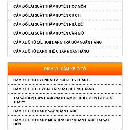
CẦM ĐỒ LÃI SUẤT THẤP HUYỆN HÓC MÔN
CẦM ĐỒ LÃI SUẤT THẤP HUYỆN CỦ CHI
CẦM ĐỒ LÃI SUẤT THẤP HUYỆN NHÀ BÈ
CẦM ĐỒ LÃI SUẤT THẤP HUYỆN CẦN GIỜ
CẦM XE Ô TÔ (XE HƠI) ĐANG TRẢ GÓP NGÂN HÀNG
CẦM XE Ô TÔ ĐANG THẾ CHẤP NGÂN HÀNG
DỊCH VỤ CẦM XE Ô TÔ
CẦM XE Ô TÔ HYUNDAI LÃI SUẤT 3% THÁNG
CẦM XE Ô TÔ TOYOTA LÃI SUẤT CHỈ 3% THÁNG
TẠI SÀI GÒN CỬA HÀNG NÀO CẦM XE HƠI UY TÍN LÃI SUẤT
THẤP?
CẦM XE Ô TÔ ĐANG VAY NGÂN HÀNG
CẦM XE Ô TÔ ĐANG MUA TRẢ GÓP NGÂN HÀNG TẠI SÀI
GÒN