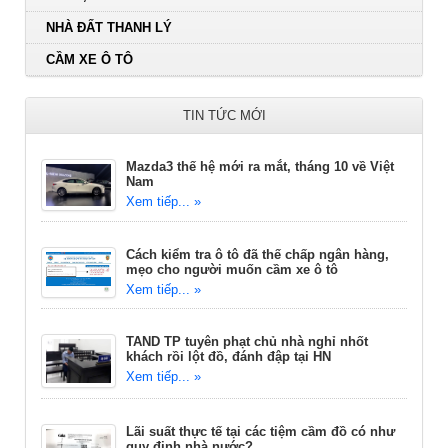
NHÀ ĐẤT THANH LÝ
CẦM XE Ô TÔ
TIN TỨC MỚI
Mazda3 thế hệ mới ra mắt, tháng 10 về Việt
Nam
Xem tiếp... »
Cách kiểm tra ô tô đã thế chấp ngân hàng,
mẹo cho người muốn cầm xe ô tô
Xem tiếp... »
TAND TP tuyên phạt chủ nhà nghỉ nhốt
khách rồi lột đồ, đánh đập tại HN
Xem tiếp... »
Lãi suất thực tế tại các tiệm cầm đồ có như
quy định nhà nước?