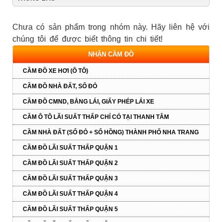
Chưa có sản phẩm trong nhóm này. Hãy liên hệ với
chúng tôi để được biết thông tin chi tiết!
NHẬN CẦM ĐỒ
CẦM ĐỒ XE HƠI (Ô TÔ)
CẦM ĐỒ NHÀ ĐẤT, SỔ ĐỎ
CẦM ĐỒ CMND, BẰNG LÁI, GIẤY PHÉP LÁI XE
CẦM Ô TÔ LÃI SUẤT THẤP CHỈ CÓ TẠI THANH TÂM
CẦM NHÀ ĐẤT (SỔ ĐỎ + SỔ HỒNG) THÀNH PHỐ NHA TRANG
CẦM ĐỒ LÃI SUẤT THẤP QUẬN 1
CẦM ĐỒ LÃI SUẤT THẤP QUẬN 2
CẦM ĐỒ LÃI SUẤT THẤP QUẬN 3
CẦM ĐỒ LÃI SUẤT THẤP QUẬN 4
CẦM ĐỒ LÃI SUẤT THẤP QUẬN 5