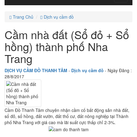
navigati
Trang Chủ
Dịch vụ cầm đồ
Cầm nhà đất (Sổ đỏ + Sổ
hồng) thành phố Nha
Trang
DỊCH VỤ CẦM ĐỒ THANH TÂM
-
Dịch vụ cầm đồ
- Ngày Đăng :
28/8/2017
Cầm Đồ Thanh Tâm chuyên nhận cầm cố bất động sản nhà đất,
sổ đỏ, sổ hồng, đất vườn, đất thổ cư, đất nông nghiệp tại Thành
phố Nha Trang với giá cao mà lãi suất cực thấp chỉ 2-3%.