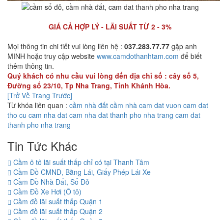
GIÁ CẢ HỢP LÝ - LÃI SUẤT TỪ 2 - 3%
Mọi thông tin chi tiết vui lòng liên hệ :
037.283.77.77
gặp anh
MINH hoặc truy cập website
www.camdothanhtam.com
để biết
thêm thông tin.
Quý khách có nhu cầu vui lòng đến địa chỉ số : cây số 5,
Đường số 23/10, Tp Nha Trang, Tỉnh Khánh Hòa.
[Trở Về Trang Trước]
Từ khóa liên quan :
cầm nhà đất
cầm nhà
cam dat vuon
cam dat
tho cu
cam nha dat
cam nha dat thanh pho nha trang
cam dat
thanh pho nha trang
Tin Tức Khác
Cầm ô tô lãi suất thấp chỉ có tại Thanh Tâm
Cầm Đồ CMND, Bằng Lái, Giấy Phép Lái Xe
Cầm Đồ Nhà Đất, Sổ Đỏ
Cầm Đồ Xe Hơi (Ô tô)
Cầm đồ lãi suất thấp Quận 1
Cầm đồ lãi suất thấp Quận 2