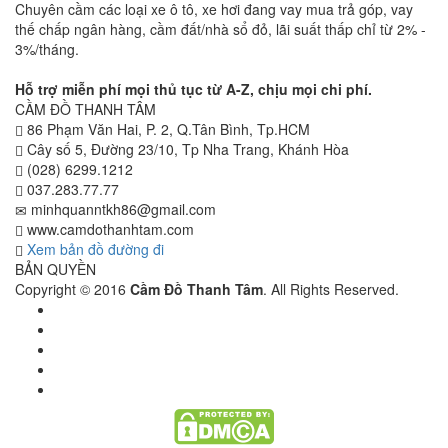
Chuyên cầm các loại xe ô tô, xe hơi đang vay mua trả góp, vay
thế chấp ngân hàng, cầm đất/nhà sổ đỏ, lãi suất thấp chỉ từ 2% -
3%/tháng.
Hỗ trợ miễn phí mọi thủ tục từ A-Z, chịu mọi chi phí.
CẦM ĐỒ THANH TÂM
86 Phạm Văn Hai, P. 2, Q.Tân Bình, Tp.HCM
Cây số 5, Đường 23/10, Tp Nha Trang, Khánh Hòa
(028) 6299.1212
037.283.77.77
minhquanntkh86@gmail.com
www.camdothanhtam.com
Xem bản đồ đường đi
BẢN QUYỀN
Copyright © 2016
Cầm Đồ Thanh Tâm
. All Rights Reserved.